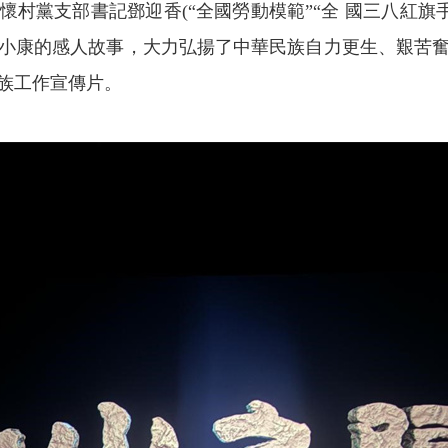
村黨支部書記鄧迎香(“全國勞動模範”“全 國三八紅旗手
小康的感人故事，大力弘揚了中華民族自力更生、艱苦
族工作宣傳片。