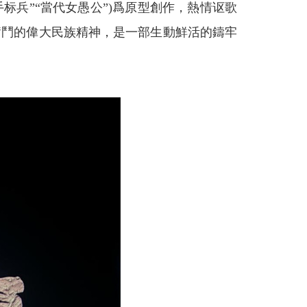
标兵”“當代女愚公”)爲原型創作，熱情讴歌
奮鬥的偉大民族精神，是一部生動鮮活的鑄牢