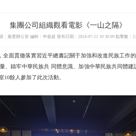
集團公司組織觀看電影《一山之隔》
源：黨委辦公室 編輯：申俊超 發布日期：2024-07-21 10:30:09 點擊數：23
，全面貫徹落實習近平總書記關于加強和改進民族工作的
量、鑄牢中華民族共 同體意識、加強中華民族共同體建設
室10餘人參加了此次活動。