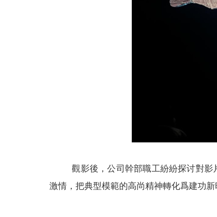
觀影後，公司幹部職工紛紛探讨對影
激情，把典型模範的高尚精神轉化爲建功新